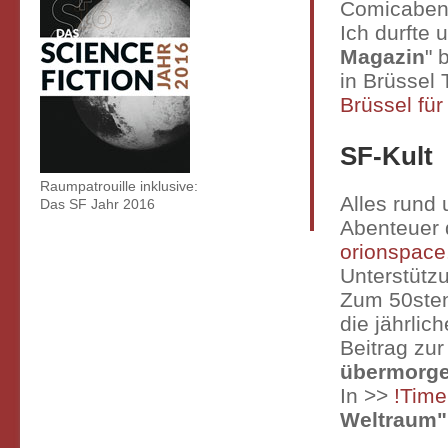
Comicaben
Ich durfte 
Magazin
" 
in Brüssel 
Brüssel fü
SF-Kult
Raumpatrouille inklusive:
Alles rund 
Das SF Jahr 2016
Abenteuer 
orionspace
Unterstützu
Zum 50sten
die jährlic
Beitrag zur
übermorg
In >>
!Time
Weltraum"