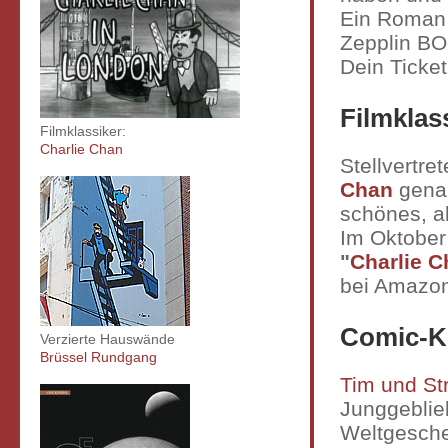
Ein Roman ü
Zepplin B
Dein Ticke
Filmklas
Filmklassiker:
Charlie Chan
Stellvertre
Chan
genan
schönes, a
Im Oktober
"
Charlie C
bei Amazo
Comic-K
Verzierte Hauswände
Brüssel Rundgang
Tim und St
Junggeblie
Weltgesch